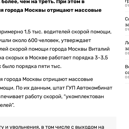
г
ь
более, чем на треть.
При этом в
09
я города Москвы отрицают массовые
С
з
0
примерно 1,5 тыс. водителей скорой помощи,
ушли около 600 человек, утверждает
Л
лей скорой помощи города Москвы Виталий
з
0
 на скорых в Москве работает порядка 3-3,5
х было порядка пяти тыс.
В
с
0
я города Москвы отрицают массовые
мощи. По их данным, штат ГУП Автокомбинат
спечивает работу скорой, “укомплектован
елей”.
у и увольнения, в том числе с выходом на