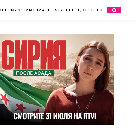
ИДЕО
МУЛЬТИМЕДИА
LIFESTYLE
СПЕЦПРОЕКТЫ