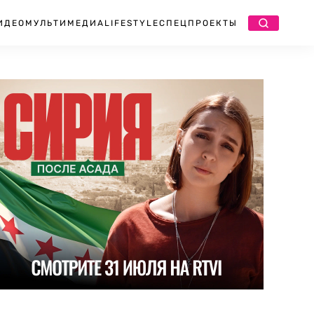
ИДЕО
МУЛЬТИМЕДИА
LIFESTYLE
СПЕЦПРОЕКТЫ