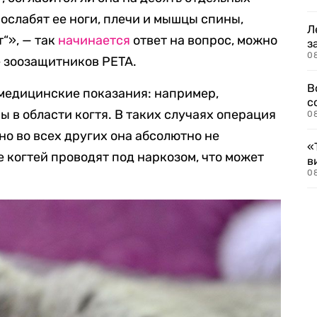
ослабят ее ноги, плечи и мышцы спины,
Л
т“», — так
начинается
ответ на вопрос, можно
з
0
е зоозащитников PETA.
В
 медицинские показания: например,
с
 в области когтя. В таких случаях операция
0
но во всех других она абсолютно не
«
е когтей проводят под наркозом, что может
в
0