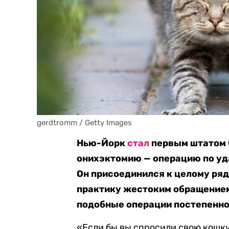
gerdtromm / Getty Images
Нью-Йорк
стал
первым штатом 
онихэктомию — операцию по уд
Он присоединился к целому ряд
практику жестоким обращением
подобные операции постепенно
«Если бы вы спросили свою кошку