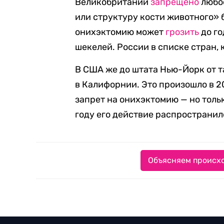
Великобритании
запрещено
любое
или структуру кости животного» 
онихэктомию может
грозить
до го
шекелей. России в списке стран, 
В США же до штата Нью-Йорк от т
в Калифорнии. Это произошло в 2
запрет на онихэктомию — но тольк
году его действие распространил
Объясняем происхо