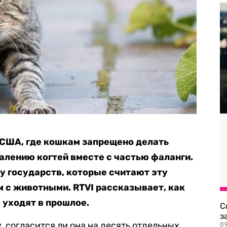
США, где кошкам запрещено делать
алению когтей вместе с частью фаланги.
у государств, которые считают эту
 с животными. RTVI рассказывает, как
 уходят в прошлое.
С
з
, согласится ли она на десять отдельных
0