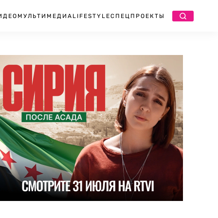
ИДЕО
МУЛЬТИМЕДИА
LIFESTYLE
СПЕЦПРОЕКТЫ