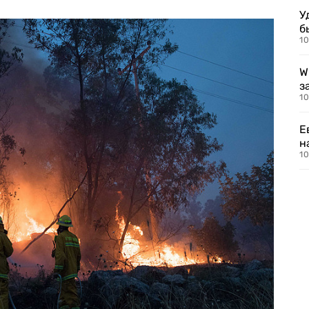
У
б
10
W
з
10
Е
н
10