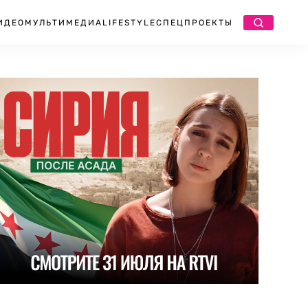
ИДЕО
МУЛЬТИМЕДИА
LIFESTYLE
СПЕЦПРОЕКТЫ