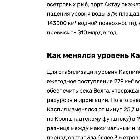
осетровых рыб, порт Актау окажет
падения уровня воды 37% площад
143000 км² водной поверхности),
превысить $10 млрд в год.
Как менялся уровень К
Для стабилизации уровня Каспий
ежегодное поступление 279 км³ в
обеспечить река Волга, утвержда
ресурсов и ирригации. По его све
Каспия изменялся от минус 25,7 
по Кронштадтскому футштоку) в 190
разница между максимальным и 
период составила более 3 метров.