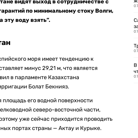
ж
стане видят выход в сотрудничестве с
0
 гарантий по минимальному стоку Волги,
 эту воду взять”.
С
з
0
тан
Т
07
спийского моря имеет тенденцию к
В
тавляет минус 29,21 м, что является
ч
вил в парламенте Казахстана
07
ирригации Болат Бекнияз.
я площадь его водной поверхности
 мелководной северо-восточной части,
оэтому уже сейчас приходится проводить
ных портах страны — Актау и Курыке.