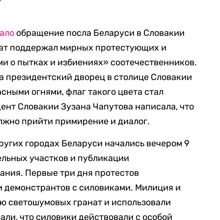
ало
обращение посла Беларуси в Словакии
мат поддержал мирных протестующих и
ми о пытках и избиениях» соотечественников.
та президентский дворец в столице Словакии
сными огнями, флаг такого цвета стал
нт Словакии Зузана Чапутова написала, что
лжно прийти примирение и диалог.
ругих городах Беларуси начались вечером 9
ельных участков и публикации
ания. Первые три дня протестов
 демонстрантов с силовиками. Милиция и
ю светошумовых гранат и использовали
али, что силовики действовали с особой