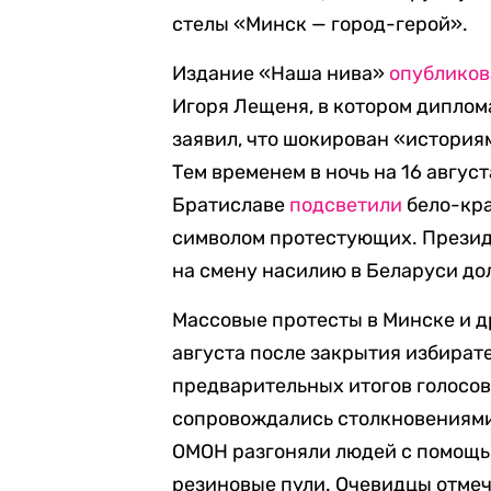
стелы «Минск — город-герой».
Издание «Наша нива»
опубликов
Игоря Лещеня, в котором дипло
заявил, что шокирован «история
Тем временем в ночь на 16 авгус
Братиславе
подсветили
бело-кра
символом протестующих. Президе
на смену насилию в Беларуси до
Массовые протесты в Минске и д
августа после закрытия избират
предварительных итогов голосов
сопровождались столкновениями
ОМОН разгоняли людей с помощь
резиновые пули. Очевидцы отмеч