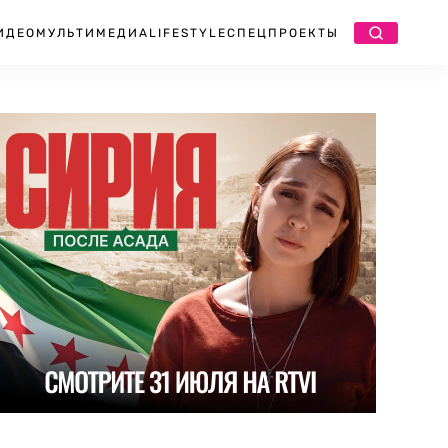
ИДЕО
МУЛЬТИМЕДИА
LIFESTYLE
СПЕЦПРОЕКТЫ