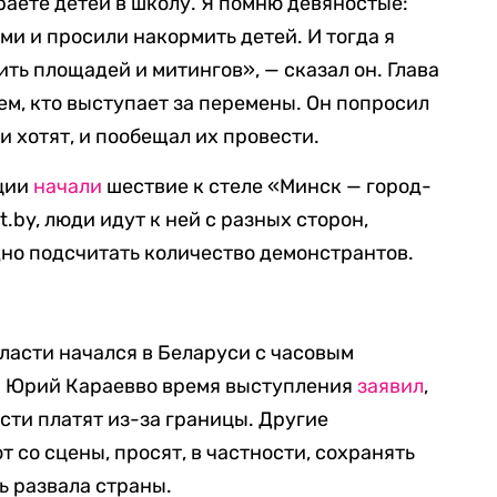
ираете детей в школу. Я помню девяностые:
ми и просили накормить детей. И тогда я
ить площадей и митингов», — сказал он. Глава
ем, кто выступает за перемены. Он попросил
и хотят, и пообещал их провести.
иции
начали
шествие к стеле «Минск — город-
.by, люди идут к ней с разных сторон,
дно подсчитать количество демонстрантов.
асти начался в Беларуси с часовым
и Юрий Караевво время выступления
заявил
,
сти платят из-за границы. Другие
со сцены, просят, в частности, сохранять
ь развала страны.