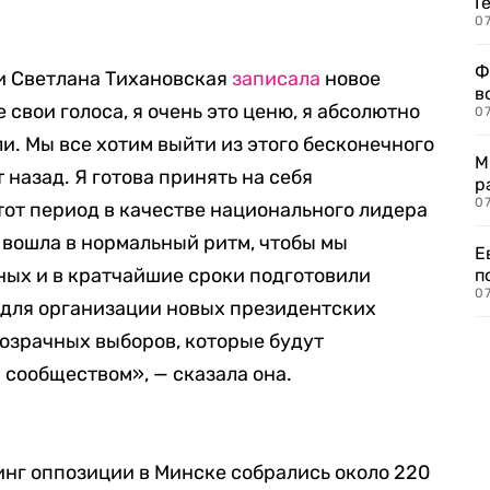
Г
07
Ф
и Светлана Тихановская
записала
новое
в
свои голоса, я очень это ценю, я абсолютно
07
ли. Мы все хотим выйти из этого бесконечного
М
т назад. Я готова принять на себя
р
07
тот период в качестве национального лидера
, вошла в нормальный ритм, чтобы мы
Е
ных и в кратчайшие сроки подготовили
п
07
 для организации новых президентских
розрачных выборов, которые будут
сообществом», — сказала она.
тинг оппозиции в Минске собрались около 220