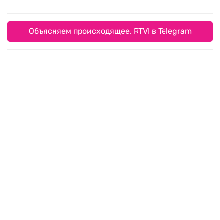
Объясняем происходящее. RTVI в Telegram
«Время договариваться»: Маск не дал Киеву
использовать Starlink для ударов вглубь РФ
Старшего сына Кадырова удостоили звания
Героя Чечни
ФРГ финансировала бурение в Амазонии
вопреки климатическим правилам
Мир, деньги, жилье: как «российская мечта»
расколола сторонников ЕР, КПРФ и ЛДПР
Европу может ждать самая сложная зима за
последние годы