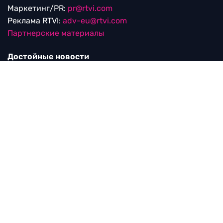
Маркетинг/PR:
pr@rtvi.com
Реклама RTVI:
adv-eu@rtvi.com
Партнерские материалы
Достойные новости
Мы в
Дзен.Новостях
и
Google.News
Уведомление об использовании рекомендательных
технологий
RTVI в соцсетях