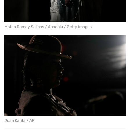
Mateo Romay Salinas / Anadolu / Getty Images
Juan Karita / AP