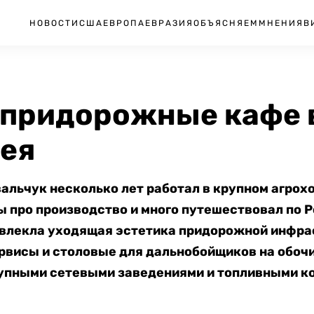
НОВОСТИ
США
ЕВРОПА
ЕВРАЗИЯ
ОБЪЯСНЯЕМ
МНЕНИЯ
В
 придорожные кафе в
ея
льчук несколько лет работал в крупном агрох
 про производство и много путешествовал по Р
 увлекла уходящая эстетика придорожной инфр
рвисы и столовые для дальнобойщиков на обочи
упными сетевыми заведениями и топливными к