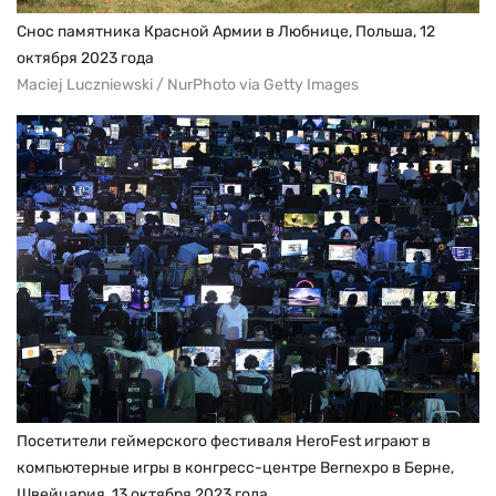
Снос памятника Красной Армии в Любнице, Польша, 12
октября 2023 года
Maciej Luczniewski / NurPhoto via Getty Images
Посетители геймерского фестиваля HeroFest играют в
компьютерные игры в конгресс-центре Bernexpo в Берне,
Швейцария, 13 октября 2023 года