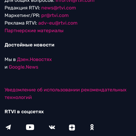
Для общих вопросов:
Infortvi@rtvi.com
Редакция RTVI:
news@rtvi.com
Маркетинг/PR:
pr@rtvi.com
Реклама RTVI:
adv-eu@rtvi.com
Партнерские материалы
Достойные новости
Мы в
Дзен.Новостях
и
Google.News
Уведомление об использовании рекомендательных
технологий
RTVI в соцсетях