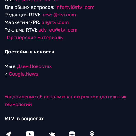
Для общих вопросов:
Infortvi@rtvi.com
Редакция RTVI:
news@rtvi.com
Маркетинг/PR:
pr@rtvi.com
Реклама RTVI:
adv-eu@rtvi.com
Партнерские материалы
Достойные новости
Мы в
Дзен.Новостях
и
Google.News
Уведомление об использовании рекомендательных
технологий
RTVI в соцсетях