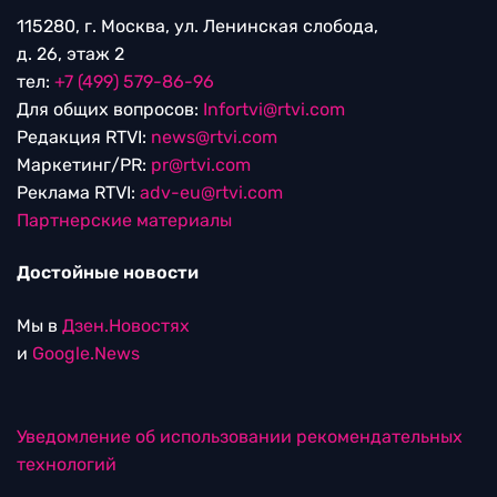
115280, г. Москва, ул. Ленинская слобода,
д. 26, этаж 2
тел:
+7 (499) 579-86-96
Для общих вопросов:
Infortvi@rtvi.com
Редакция RTVI:
news@rtvi.com
Маркетинг/PR:
pr@rtvi.com
Реклама RTVI:
adv-eu@rtvi.com
Партнерские материалы
Достойные новости
Мы в
Дзен.Новостях
и
Google.News
Уведомление об использовании рекомендательных
технологий