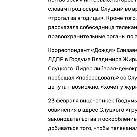
словам продюсера, Слуцкий во в
«трогал за ягодицы». Кроме того
рассказала собеседница телека
правоохранительные органы по э
Корреспондент «Дождя» Елизаве
ЛДПР в Госдуме Владимира Жир
Слуцкого. Лидер либерал-демокра
пообещал «побеседовать» со Сл
депутат, возможно, «хочет у жур
23 февраля вице-спикер Госдумы
обвинения в адрес Слуцкого «гр
законодательства и оскорбление
добиваться того, чтобы телекан