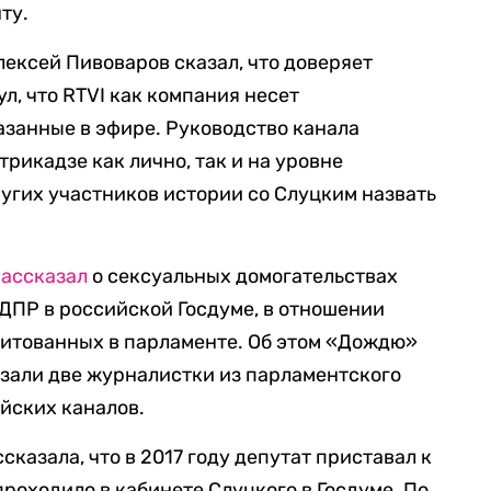
ту.
лексей Пивоваров сказал, что доверяет
л, что RTVI как компания несет
казанные в эфире. Руководство канала
рикадзе как лично, так и на уровне
угих участников истории со Слуцким назвать
рассказал
о сексуальных домогательствах
ЛДПР в российской Госдуме, в отношении
дитованных в парламенте. Об этом «Дождю»
зали две журналистки из парламентского
ийских каналов.
казала, что в 2017 году депутат приставал к
проходило в кабинете Слуцкого в Госдуме. По