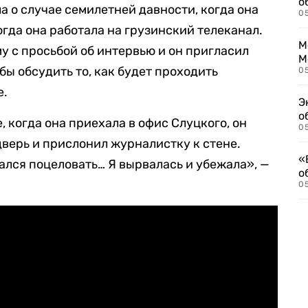
о
а о cлучае семилетней давности, когда она
0
огда она работала на грузинский телеканал.
М
у с просьбой об интервью и он пригласил
М
бы обсудить то, как будет проходить
05
е.
Э
о
 когда она приехала в офис Слуцкого, он
05
 дверь и прислонил журналистку к стене.
«
тался поцеловать… Я вырвалась и убежала», —
о
05