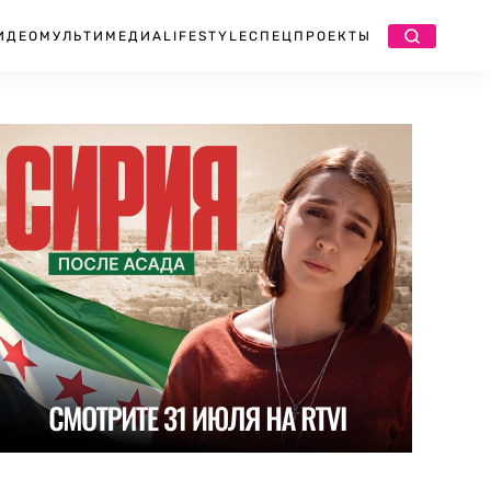
ИДЕО
МУЛЬТИМЕДИА
LIFESTYLE
СПЕЦПРОЕКТЫ