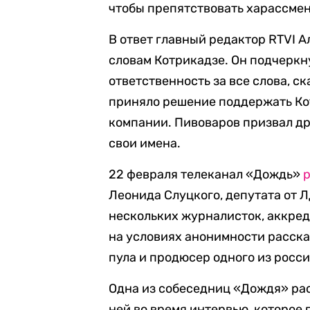
чтобы препятствовать харассмен
В ответ главный редактор RTVI А
словам Котрикадзе. Он подчеркну
ответственность за все слова, с
приняло решение поддержать Кот
компании. Пивоваров призвал др
свои имена.
22 февраля телеканал «Дождь»
Леонида Слуцкого, депутата от 
нескольких журналисток, аккре
на условиях анонимности расска
пула и продюсер одного из росс
Одна из собеседниц «Дождя» расс
ней во время интервью, которое 