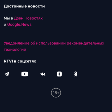
Достойные новости
Мы в
Дзен.Новостях
и
Google.News
Уведомление об использовании рекомендательных
технологий
RTVI в соцсетях
18+