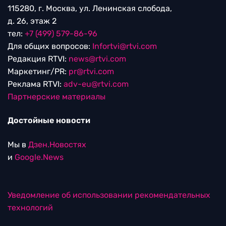
115280, г. Москва, ул. Ленинская слобода,
д. 26, этаж 2
тел:
+7 (499) 579-86-96
Для общих вопросов:
Infortvi@rtvi.com
Редакция RTVI:
news@rtvi.com
Маркетинг/PR:
pr@rtvi.com
Реклама RTVI:
adv-eu@rtvi.com
Партнерские материалы
Достойные новости
Мы в
Дзен.Новостях
и
Google.News
Уведомление об использовании рекомендательных
технологий