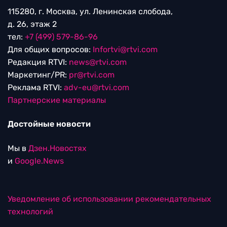
115280, г. Москва, ул. Ленинская слобода,
д. 26, этаж 2
тел:
+7 (499) 579-86-96
Для общих вопросов:
Infortvi@rtvi.com
Редакция RTVI:
news@rtvi.com
Маркетинг/PR:
pr@rtvi.com
Реклама RTVI:
adv-eu@rtvi.com
Партнерские материалы
Достойные новости
Мы в
Дзен.Новостях
и
Google.News
Уведомление об использовании рекомендательных
технологий