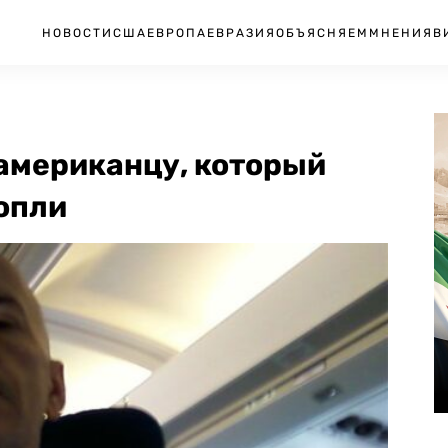
НОВОСТИ
США
ЕВРОПА
ЕВРАЗИЯ
ОБЪЯСНЯЕМ
МНЕНИЯ
В
 американцу, который
опли