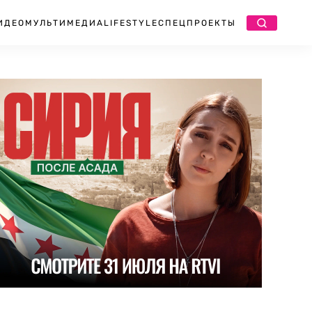
ИДЕО
МУЛЬТИМЕДИА
LIFESTYLE
СПЕЦПРОЕКТЫ