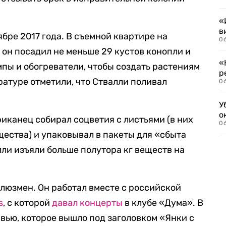
«
в
ябре 2017 года. В съемной квартире на
06
он посадил не меньше 29 кустов конопли и
«
пы и обогреватели, чтобы создать растениям
р
ратуре отметили, что Ствалли поливал
06
У
о
иканец собирал соцветия с листьями (в них
06
щества) и упаковывал в пакеты для «сбыта
ли изъяли больше полутора кг веществ на
люзмен. Он работал вместе с российской
s
, с которой
давал
концерты
в клубе «Дума». В
рвью, которое вышло под заголовком «Янки с