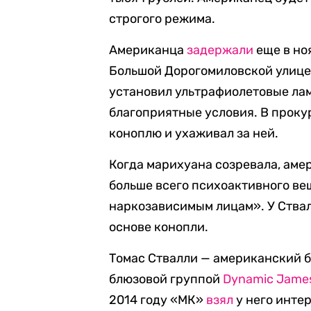
строгого режима.
Американца
задержали
еще в но
Большой Дорогомиловской улице 
установил ультрафиолетовые лам
благоприятные условия. В проку
коноплю и ухаживал за ней.
Когда марихуана созревала, амер
больше всего психоактивного ве
наркозависимым лицам». У Ствал
основе конопли.
Томас Ствалли — американский б
блюзовой группой
Dynamic Jame
2014 году «МК»
взял
у него инте