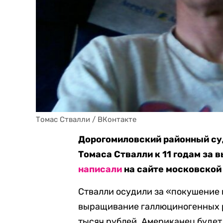
Томас Ствалли / ВКонтакте
Дорогомиловский районный су
Томаса Ствалли к 11 годам за 
написали
на сайте московской
Ствалли осудили за «покушение 
выращивание галлюциногенных р
тысяч рублей. Американец будет