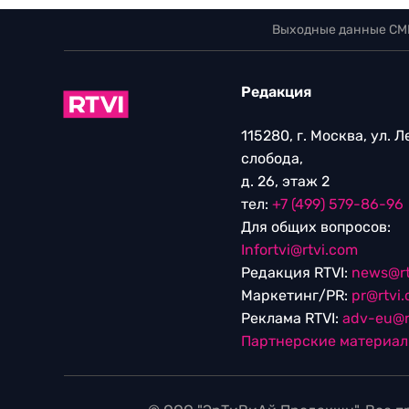
Выходные данные СМ
Редакция
115280, г. Москва, ул. 
слобода,
д. 26, этаж 2
тел:
+7 (499) 579-86-96
Для общих вопросов:
Infortvi@rtvi.com
Редакция RTVI:
news@rt
Маркетинг/PR:
pr@rtvi
Реклама RTVI:
adv-eu@r
Партнерские материа