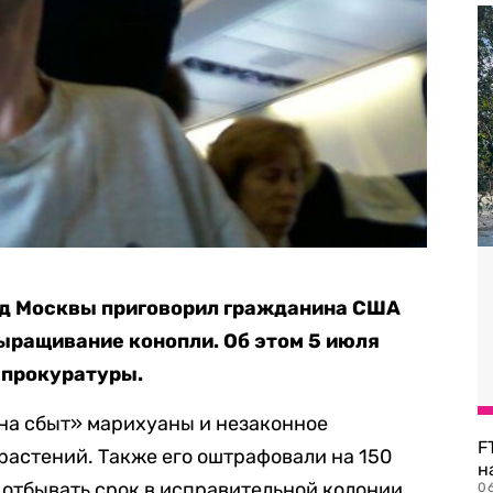
д Москвы приговорил гражданина США
выращивание конопли. Об этом 5 июля
 прокуратуры.
на сбыт» марихуаны и незаконное
F
астений. Также его оштрафовали на 150
н
 отбывать срок в исправительной колонии
06