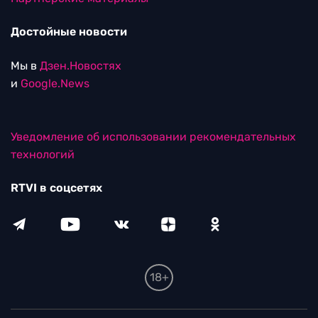
Достойные новости
Мы в
Дзен.Новостях
и
Google.News
Уведомление об использовании рекомендательных
технологий
RTVI в соцсетях
18+