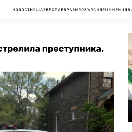
НОВОСТИ
США
ЕВРОПА
ЕВРАЗИЯ
ОБЪЯСНЯЕМ
МНЕНИЯ
В
стрелила преступника,