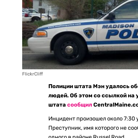
FlickrCliff
Полиции штата Мэн удалось об
людей. Об этом со ссылкой на
штата
сообщил
CentralMaine.c
Инцидент произошел около 7:30 у
Преступник, имя которого не соо
одного в районе Russel Road.