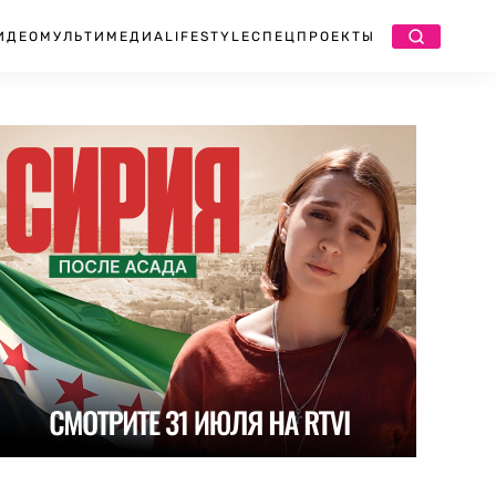
ИДЕО
МУЛЬТИМЕДИА
LIFESTYLE
СПЕЦПРОЕКТЫ