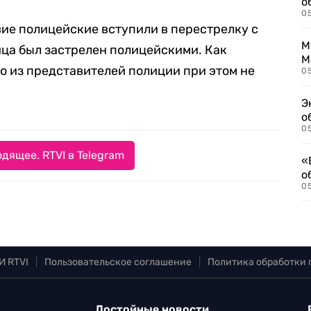
о
0
ие полицейские вступили в перестрелку с
М
йца был застрелен полицейскими. Как
М
то из представителей полиции при этом не
05
Э
о
05
дящее. RTVI в Telegram
«
о
05
И RTVI
|
Пользовательское соглашение
|
Политика обработки
Достойные новости