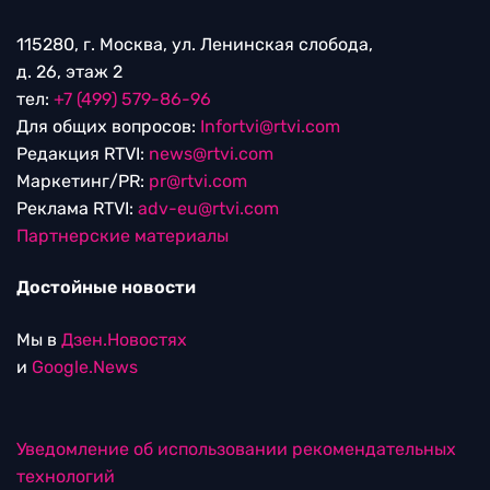
115280, г. Москва, ул. Ленинская слобода,
д. 26, этаж 2
тел:
+7 (499) 579-86-96
Для общих вопросов:
Infortvi@rtvi.com
Редакция RTVI:
news@rtvi.com
Маркетинг/PR:
pr@rtvi.com
Реклама RTVI:
adv-eu@rtvi.com
Партнерские материалы
Достойные новости
Мы в
Дзен.Новостях
и
Google.News
Уведомление об использовании рекомендательных
технологий