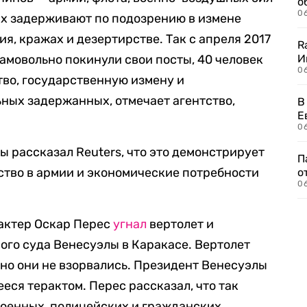
о
06
ых задерживают по подозрению в измене
ия, кражах и дезертирстве. Так с апреля 2017
R
амовольно покинули свои посты, 40 человек
И
0
тво, государственную измену и
ных задержанных, отмечает агентство,
В
Е
06
 рассказал Reuters, что это демонстрирует
П
ство в армии и экономические потребности
о
06
 актер Оскар Перес
угнал
вертолет и
ого суда Венесуэлы в Каракасе. Вертолет
 но они не взорвались. Президент Венесуэлы
еся терактом. Перес рассказал, что так
военных, полицейских и гражданских