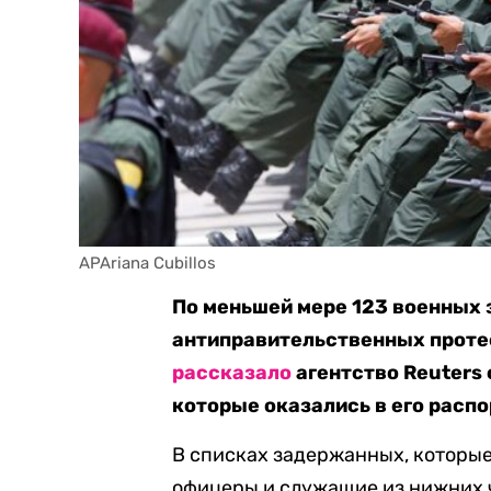
APAriana Cubillos
По меньшей мере 123 военных 
антиправительственных протест
рассказало
агентство Reuters
которые оказались в его расп
В списках задержанных, которые
офицеры и служащие из нижних 