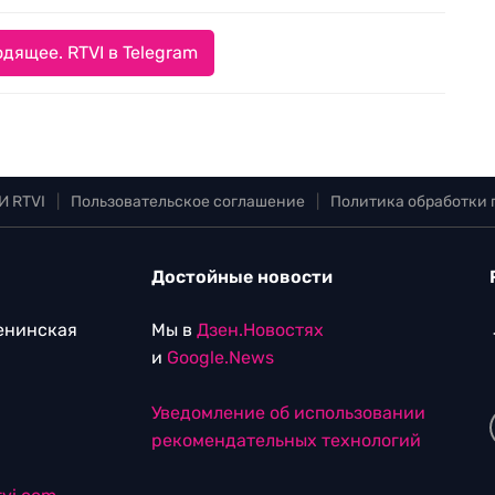
дящее. RTVI в Telegram
И RTVI
|
Пользовательское соглашение
|
Политика обработки
Достойные новости
Ленинская
Мы в
Дзен.Новостях
и
Google.News
Уведомление об использовании
рекомендательных технологий