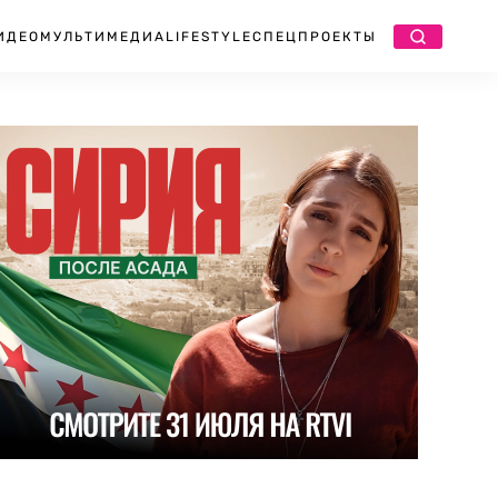
ИДЕО
МУЛЬТИМЕДИА
LIFESTYLE
СПЕЦПРОЕКТЫ