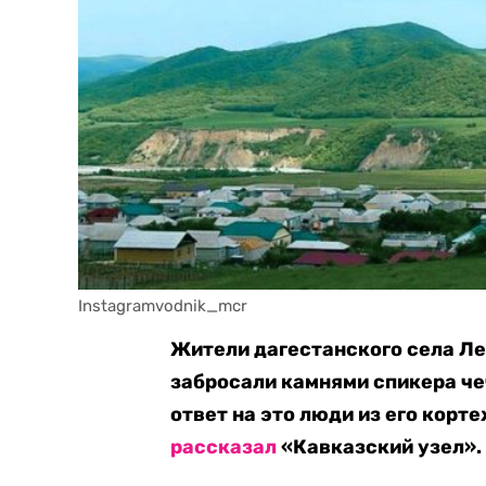
Instagramvodnik_mcr
Жители дагестанского села Ле
забросали камнями спикера че
ответ на это люди из его корте
рассказал
«Кавказский узел».