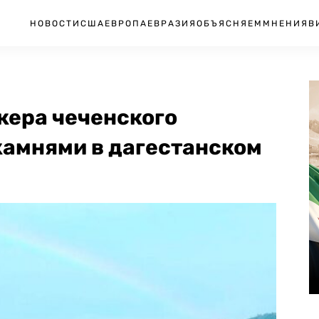
НОВОСТИ
США
ЕВРОПА
ЕВРАЗИЯ
ОБЪЯСНЯЕМ
МНЕНИЯ
В
кера чеченского
камнями в дагестанском