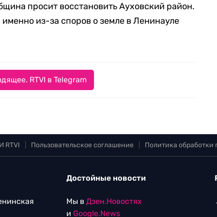
община просит восстановить Ауховский район.
 именно из-за споров о земле в Ленинауле
дящее. RTVI в Telegram
И RTVI
|
Пользовательское соглашение
|
Политика обработки
Достойные новости
Ленинская
Мы в
Дзен.Новостях
и
Google.News