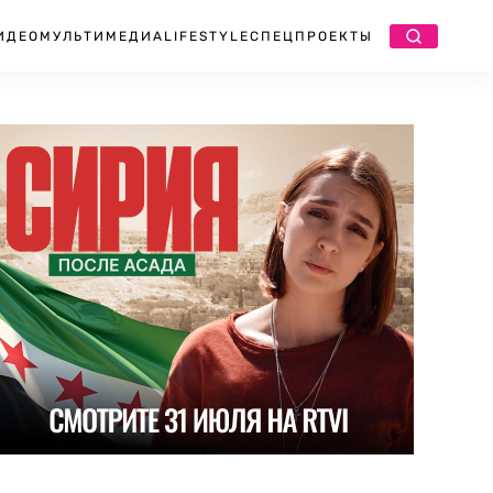
ИДЕО
МУЛЬТИМЕДИА
LIFESTYLE
СПЕЦПРОЕКТЫ