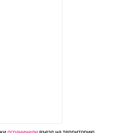
ики
ограничили
въезд на территорию