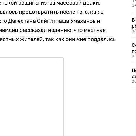
Т
ченской общины из-за массовой драки,
08
далось предотвратить после того, как в
В
рго Дагестана Сайгитпаша Умаханов и
р
чевидец рассказал изданию, что местная
08
стных жителей, так как они «не поддались
С
п
08
П
о
08