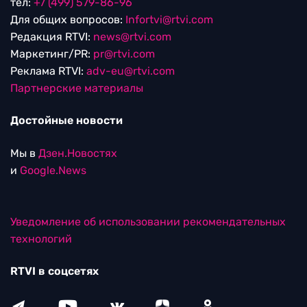
тел:
+7 (499) 579-86-96
Для общих вопросов:
Infortvi@rtvi.com
Редакция RTVI:
news@rtvi.com
Маркетинг/PR:
pr@rtvi.com
Реклама RTVI:
adv-eu@rtvi.com
Партнерские материалы
Достойные новости
Мы в
Дзен.Новостях
и
Google.News
Уведомление об использовании рекомендательных
технологий
RTVI в соцсетях