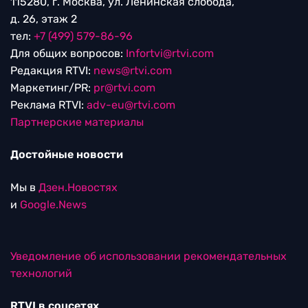
115280, г. Москва, ул. Ленинская слобода,
д. 26, этаж 2
тел:
+7 (499) 579-86-96
Для общих вопросов:
Infortvi@rtvi.com
Редакция RTVI:
news@rtvi.com
Маркетинг/PR:
pr@rtvi.com
Реклама RTVI:
adv-eu@rtvi.com
Партнерские материалы
Достойные новости
Мы в
Дзен.Новостях
и
Google.News
Уведомление об использовании рекомендательных
технологий
RTVI в соцсетях