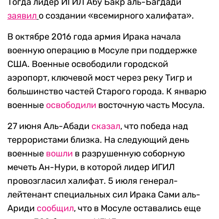
Тогда лидер ИГИЛ Абу Бакр аль-Багдади
заявил
о создании «всемирного халифата».
В октябре 2016 года армия Ирака начала
военную операцию в Мосуле при поддержке
США. Военные освободили городской
аэропорт, ключевой мост через реку Тигр и
большинство частей Старого города. К январю
военные
освободили
восточную часть Мосула.
27 июня Аль-Абади
сказал
, что победа над
террористами близка. На следующий день
военные
вошли
в разрушенную соборную
мечеть Ан-Нури, в которой лидер ИГИЛ
провозгласил халифат. 5 июля генерал-
лейтенант специальных сил Ирака Сами аль-
Ариди
сообщил
, что в Мосуле оставались еще