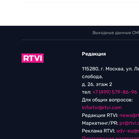
Выходные данные СМ
Редакция
115280, г. Москва, ул. 
слобода,
д. 26, этаж 2
тел:
+7 (499) 579-86-96
Для общих вопросов:
Infortvi@rtvi.com
Редакция RTVI:
news@rt
Маркетинг/PR:
pr@rtvi
Реклама RTVI:
adv-eu@r
Партнерские материа