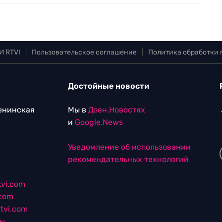
И RTVI
|
Пользовательское соглашение
|
Политика обработки
Достойные новости
Ленинская
Мы в
Дзен.Новостях
и
Google.News
Уведомление об использовании
рекомендательных технологий
vi.com
.com
tvi.com
лы