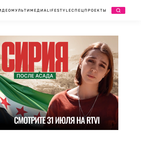
ИДЕО
МУЛЬТИМЕДИА
LIFESTYLE
СПЕЦПРОЕКТЫ