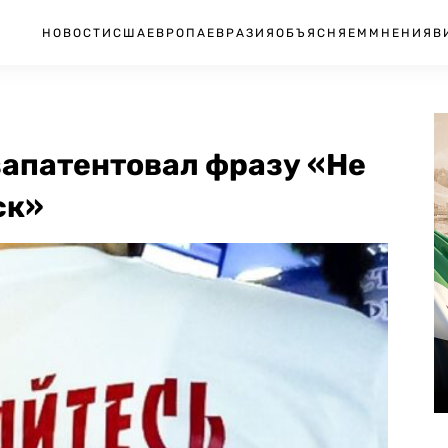
НОВОСТИ
США
ЕВРОПА
ЕВРАЗИЯ
ОБЪЯСНЯЕМ
МНЕНИЯ
В
запатентовал фразу «Не
ск»