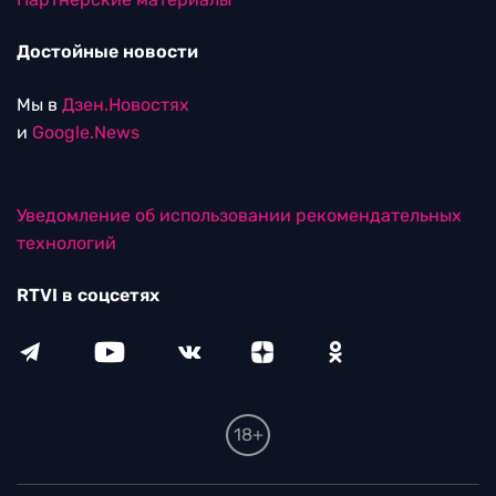
Достойные новости
Мы в
Дзен.Новостях
и
Google.News
Уведомление об использовании рекомендательных
технологий
RTVI в соцсетях
18+