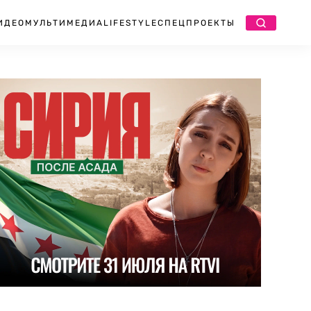
ИДЕО
МУЛЬТИМЕДИА
LIFESTYLE
СПЕЦПРОЕКТЫ