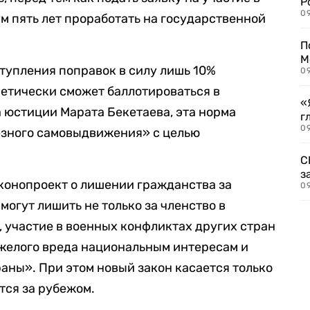
Р
09
м пять лет проработать на государственной
П
М
ступления поправок в силу лишь 10%
09
етически сможет баллотироваться в
«
 юстиции Марата Бекетаева, эта норма
г
09
езного самовыдвижения» с целью
С
з
аконопроект о лишении гражданства за
09
могут лишить не только за членство в
 участие в военных конфликтах других стран
тяжелого вреда национальным интересам и
ны». При этом новый закон касается только
тся за рубежом.