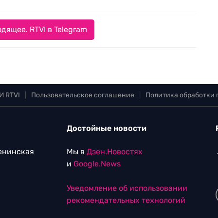
дящее. RTVI в Telegram
И RTVI
|
Пользовательское соглашение
|
Политика обработки
Достойные новости
Ленинская
Мы в
Дзен.Новостях
и
Google.News
Уведомление об использовании
рекомендательных технологий