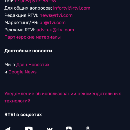
тел:
+7 (499) 579-86-96
Для общих вопросов:
Infortvi@rtvi.com
Редакция RTVI:
news@rtvi.com
Маркетинг/PR:
pr@rtvi.com
Реклама RTVI:
adv-eu@rtvi.com
Партнерские материалы
Достойные новости
Мы в
Дзен.Новостях
и
Google.News
Уведомление об использовании рекомендательных
технологий
RTVI в соцсетях