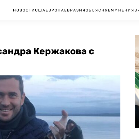
НОВОСТИ
США
ЕВРОПА
ЕВРАЗИЯ
ОБЪЯСНЯЕМ
МНЕНИЯ
В
сандра Кержакова с