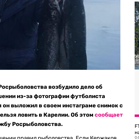
Росрыболовства возбудило дело об
ении из-за фотографии футболиста
 он выложил в своем инстаграме снимок с
ельзя ловить в Карелии. Об этом
сообщает
ужбу Росрыболовства.
F
н
ушении правил рыболовства. Если Кержаков
06