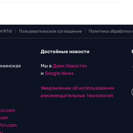
И RTVI
|
Пользовательское соглашение
|
Политика обработки
Достойные новости
Ленинская
Мы в
Дзен.Новостях
и
Google.News
Уведомление об использовании
рекомендательных технологий
vi.com
.com
tvi.com
лы