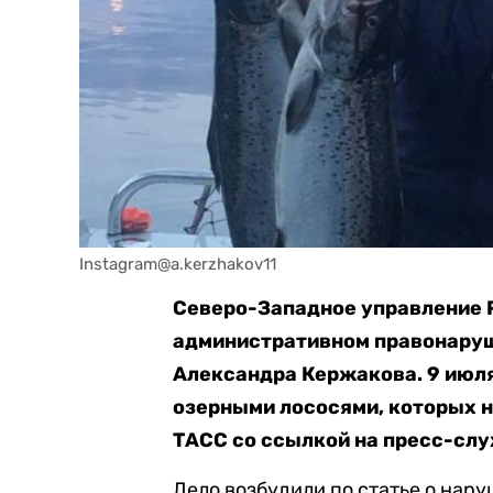
Instagram@a.kerzhakov11
Северо-Западное управление 
административном правонаруш
Александра Кержакова. 9 июля
озерными лососями, которых н
ТАСС со ссылкой на пресс-сл
Дело возбудили по статье о нар