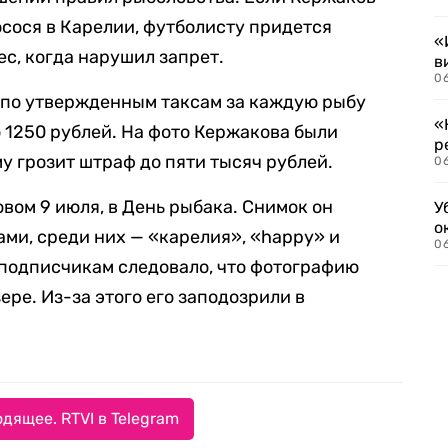
осося в Карелии, футболисту придется
«
ес, когда нарушил запрет.
в
06
 по утвержденным таксам за каждую рыбу
«
 1250 рублей. На фото Кержакова были
р
му грозит штраф до пяти тысяч рублей.
06
овом 9 июля, в День рыбака. Снимок он
У
о
ми, среди них — «карелия», «happy» и
06
 подписчикам следовало, что фотографию
ре. Из-за этого его заподозрили в
дящее. RTVI в Telegram