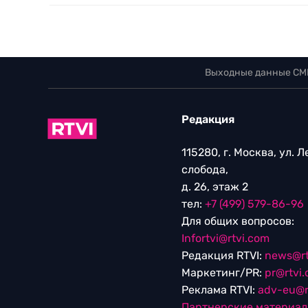
Выходные данные СМ
Редакция
115280, г. Москва, ул. 
слобода,
д. 26, этаж 2
тел:
+7 (499) 579-86-96
Для общих вопросов:
Infortvi@rtvi.com
Редакция RTVI:
news@rt
Маркетинг/PR:
pr@rtvi
Реклама RTVI:
adv-eu@r
Партнерские материа