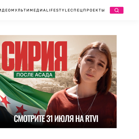
ИДЕО
МУЛЬТИМЕДИА
LIFESTYLE
СПЕЦПРОЕКТЫ