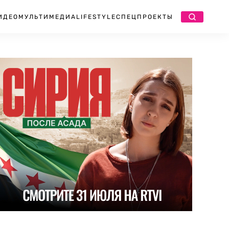
ИДЕО
МУЛЬТИМЕДИА
LIFESTYLE
СПЕЦПРОЕКТЫ