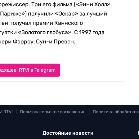
режиссер. Три его фильма («Энни Холл»,
в Париже») получили «Оскар» за лучший
лен получал премии Каннского
уэтки «Золотого глобуса». С 1997 года
чери Фэрроу, Сун-и Превен.
дящее. RTVI в Telegram
И RTVI
|
Пользовательское соглашение
|
Политика обработки
Достойные новости