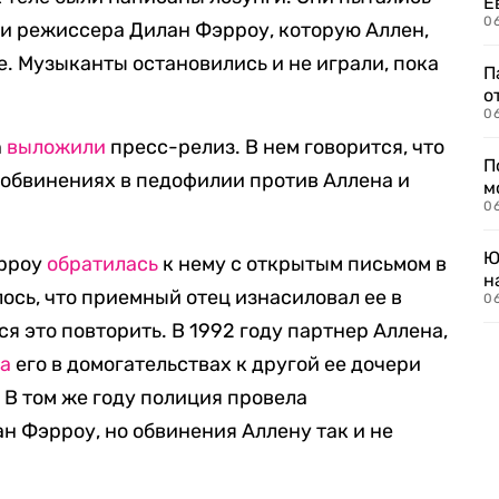
Е
06
и режиссера Дилан Фэрроу, которую Аллен,
ве. Музыканты остановились и не играли, пока
П
о
06
n
выложили
пресс-релиз. В нем говорится, что
П
 обвинениях в педофилии против Аллена и
м
06
Ю
эрроу
обратилась
к нему с открытым письмом в
н
лось, что приемный отец изнасиловал ее в
06
ся это повторить. В 1992 году партнер Аллена,
ла
его в домогательствах к другой ее дочери
 В том же году полиция провела
н Фэрроу, но обвинения Аллену так и не