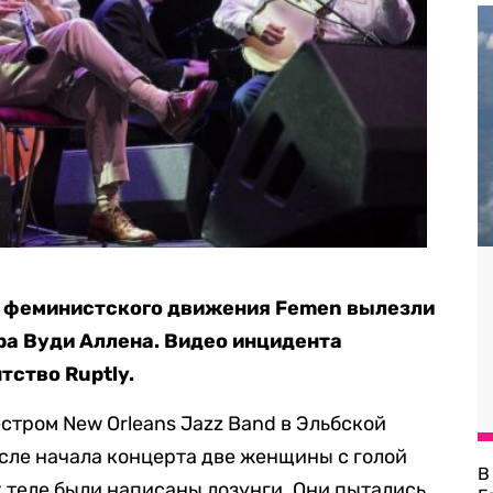
ки феминистского движения Femen вылезли
ра Вуди Аллена. Видео инцидента
тство Ruptly.
стром New Orleans Jazz Band в Эльбской
сле начала концерта две женщины с голой
В
х теле были написаны лозунги. Они пытались