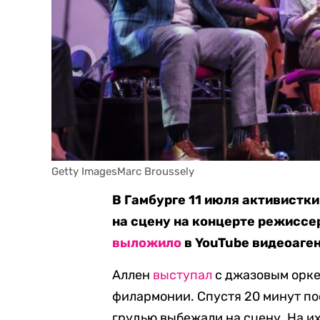
Getty ImagesMarc Broussely
В Гамбурге 11 июля активист
на сцену на концерте режиссе
выложило
в YouTube видеоаген
Аллен
выступал
с джазовым орке
филармонии. Спустя 20 минут по
грудью выбежали на сцену. На и