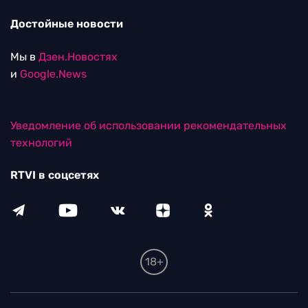
Достойные новости
Мы в
Дзен.Новостях
и
Google.News
Уведомление об использовании рекомендательных
технологий
RTVI в соцсетях
18+