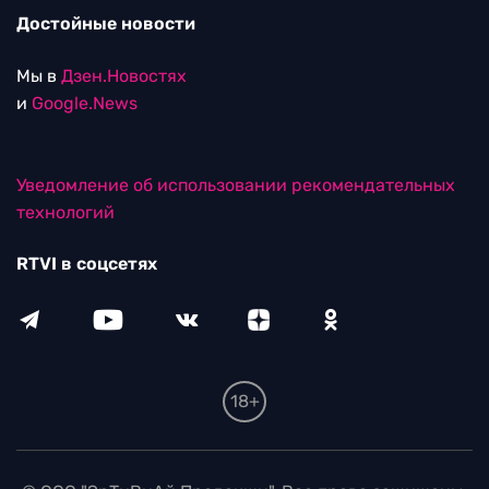
Достойные новости
Мы в
Дзен.Новостях
и
Google.News
Уведомление об использовании рекомендательных
технологий
RTVI в соцсетях
18+