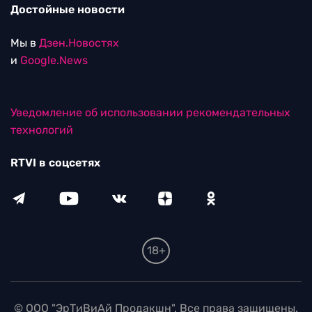
Достойные новости
Мы в
Дзен.Новостях
и
Google.News
Уведомление об использовании рекомендательных
технологий
RTVI в соцсетях
18+
© ООО "ЭрТиВиАй Продакшн". Все права защищены.