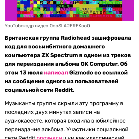
YouTubeкадр видео OooSLAJEREKooO
Британская группа Radiohead зашифровала
код для восьмибитного домашнего
компьютера ZX Spectrum в одном из треков
для переиздания альбома OK Computer. Об
этом 13 июля
написал
Gizmodo со ссылкой
на сообщение одного из пользователей
социальной сети Reddit.
Музыканты группы скрыли эту программу в
последних двух минутах записи на
аудиокассете, которая входила в юбилейное
переиздание альбома. Участники социальной
сети Reddit
опознали
шум как классический