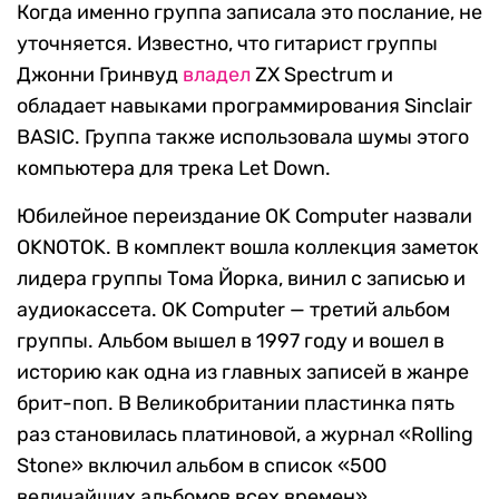
Когда именно группа записала это послание, не
уточняется. Известно, что гитарист группы
Джонни Гринвуд
владел
ZX Spectrum и
обладает навыками программирования Sinclair
BASIC. Группа также использовала шумы этого
компьютера для трека Let Down.
Юбилейное переиздание OK Computer назвали
OKNOTOK. В комплект вошла коллекция заметок
лидера группы Тома Йорка, винил с записью и
аудиокассета. OK Computer — третий альбом
группы. Альбом вышел в 1997 году и вошел в
историю как одна из главных записей в жанре
брит-поп. В Великобритании пластинка пять
раз становилась платиновой, а журнал «Rolling
Stone» включил альбом в список «500
величайших альбомов всех времен».