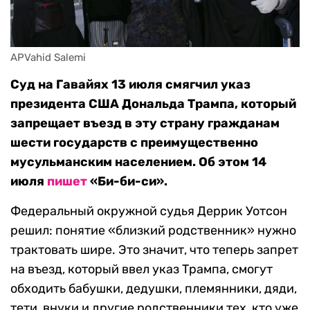
APVahid Salemi
Суд на Гавайях 13 июля смягчил указ
президента США Дональда Трампа, который
запрещает въезд в эту страну гражданам
шести государств с преимущественно
мусульманским населением. Об этом 14
июля
пишет
«Би-би-си».
Федеральный окружной судья Деррик Уотсон
решил: понятие «близкий родственник» нужно
трактовать шире. Это значит, что теперь запрет
на въезд, который ввел указ Трампа, смогут
обходить бабушки, дедушки, племянники, дяди,
тети, внуки и другие родственники тех, кто уже