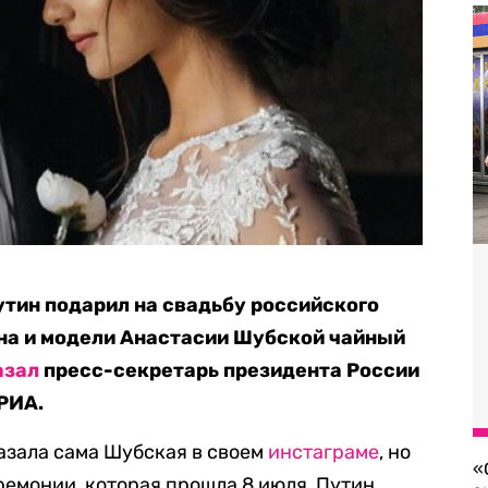
тин подарил на свадьбу российского
на и модели Анастасии Шубской чайный
азал
пресс-секретарь президента России
 РИА.
азала сама Шубская в своем
инстаграме
, но
«
ремонии, которая прошла 8 июля, Путин