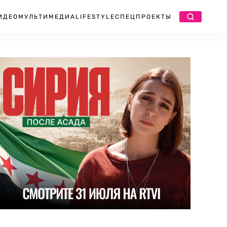
ИДЕО
МУЛЬТИМЕДИА
LIFESTYLE
СПЕЦПРОЕКТЫ