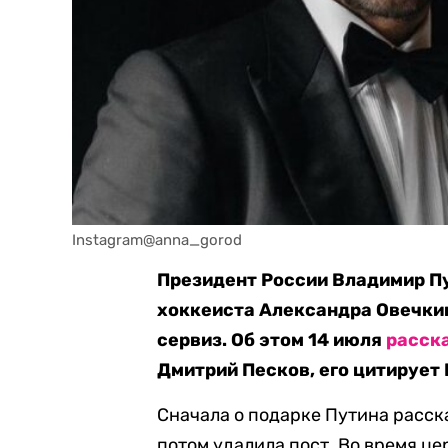
Instagram@anna_gorod
Президент России Владимир Пу
хоккеиста Александра Овечки
сервиз. Об этом 14 июля
расск
Дмитрий Песков, его цитирует
Сначала о подарке Путина расск
потом удалила пост. Во время це