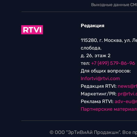
Выходные данные СМ
Редакция
115280, г. Москва, ул. 
слобода,
д. 26, этаж 2
тел:
+7 (499) 579-86-96
Для общих вопросов:
Infortvi@rtvi.com
Редакция RTVI:
news@rt
Маркетинг/PR:
pr@rtvi
Реклама RTVI:
adv-eu@r
Партнерские материа
© ООО "ЭрТиВиАй Продакшн". Все пр