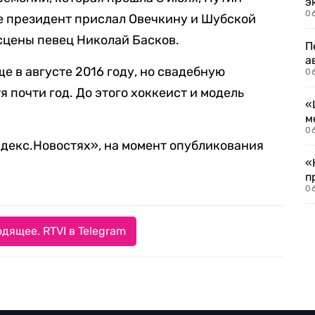
э
06
е президент прислал Овечкину и Шубской
 сцены певец Николай Басков.
П
а
е в августе 2016 году, но свадебную
06
 почти год. До этого хоккеист и модель
«
м
06
декс.Новостях», на момент опубликования
«
п
06
дящее. RTVI в Telegram