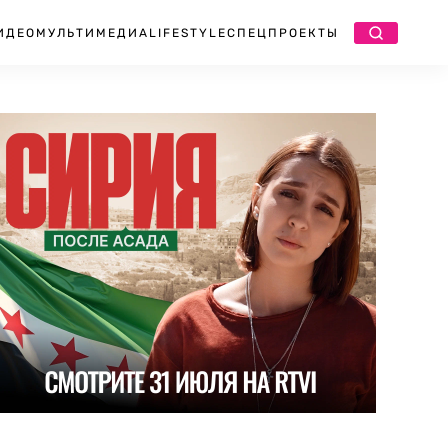
ИДЕО
МУЛЬТИМЕДИА
LIFESTYLE
СПЕЦПРОЕКТЫ