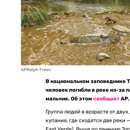
APRalph Freso
В национальном заповеднике Т
человек погибли в реке из-за 
мальчик. Об этом
сообщает
AP.
Группа людей в возрасте от двух
купания, где сходятся две реки —
East Verde). Выше по течению Э