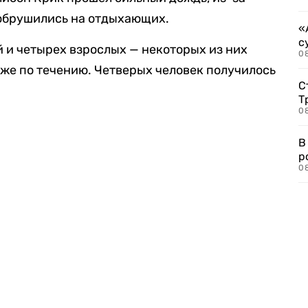
 обрушились на отдыхающих.
«
с
й и четырех взрослых — некоторых из них
08
же по течению. Четверых человек получилось
С
Т
08
В
р
08