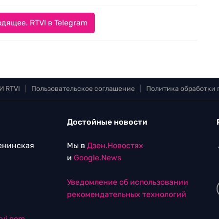
дящее. RTVI в Telegram
И RTVI
|
Пользовательское соглашение
|
Политика обработки
Достойные новости
Ленинская
Мы в
Дзен.Новостях
и
Google.News
Уведомление об использовании
рекомендательных технологий
vi.com