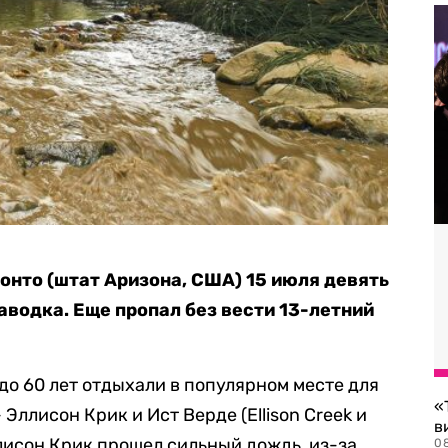
онто (штат Аризона, США) 15 июля девять
паводка. Еще пропал без вести 13-летний
 до 60 лет отдыхали в популярном месте для
«
 Эллисон Крик и Ист Верде (Ellison Creek и
в
ллисон Крик прошел сильный дождь, из-за
0