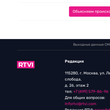
Объясняем происхо
Выходные данные СМ
Редакция
115280, г. Москва, ул. 
слобода,
д. 26, этаж 2
тел:
+7 (499) 579-86-96
Для общих вопросов:
Infortvi@rtvi.com
Редакция RTVI:
news@rt