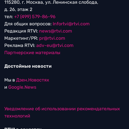
115280, г. Москва, ул. Ленинская слобода,
д. 26, этаж 2
тел:
+7 (499) 579-86-96
Для общих вопросов:
Infortvi@rtvi.com
Редакция RTVI:
news@rtvi.com
Маркетинг/PR:
pr@rtvi.com
Реклама RTVI:
adv-eu@rtvi.com
Партнерские материалы
Достойные новости
Мы в
Дзен.Новостях
и
Google.News
Уведомление об использовании рекомендательных
технологий