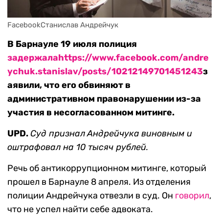
FacebookСтанислав Андрейчук
В Барнауле 19 июля полиция
задержала
https://www.facebook.com/andre
ychuk.stanislav/posts/10212149701451243
з
аявили, что его обвиняют в
административном правонарушении из-за
участия в несогласованном митинге.
UPD.
Суд признал
Андрейчука
виновным и
оштрафовал на 10 тысяч рублей.
Речь об антикоррупционном митинге, который
прошел в Барнауле 8 апреля. Из отделения
полиции Андрейчука отвезли в суд. Он
говорил
,
что не успел найти себе адвоката.