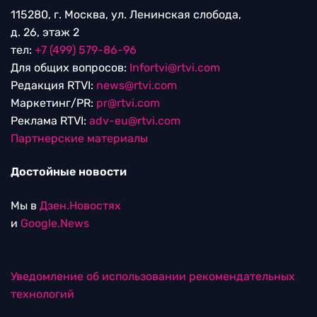
115280, г. Москва, ул. Ленинская слобода,
д. 26, этаж 2
тел:
+7 (499) 579-86-96
Для общих вопросов:
Infortvi@rtvi.com
Редакция RTVI:
news@rtvi.com
Маркетинг/PR:
pr@rtvi.com
Реклама RTVI:
adv-eu@rtvi.com
Партнерские материалы
Достойные новости
Мы в
Дзен.Новостях
и
Google.News
Уведомление об использовании рекомендательных
технологий