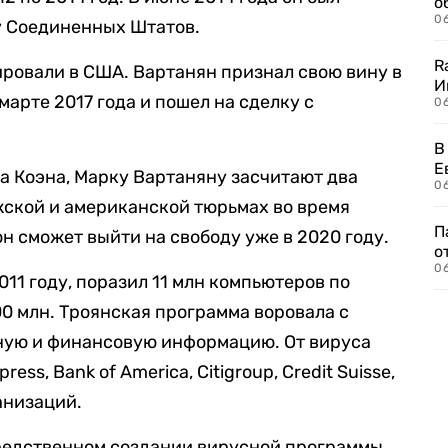
о
06
у Соединенных Штатов.
R
ировали в США. Вартанян признал свою вину в
И
арте 2017 года и пошел на сделку с
0
В
Е
а Коэна, Марку Вартаняну засчитают два
06
ежской и американской тюрьмах во время
П
он сможет выйти на свободу уже в 2020 году.
о
06
011 году, поразил 11 млн компьютеров по
00 млн. Троянская программа воровала с
ную и финансовую информацию. От вируса
ss, Bank of America, Citigroup, Credit Suisse,
анизаций.
средственном создании вирусной программы.