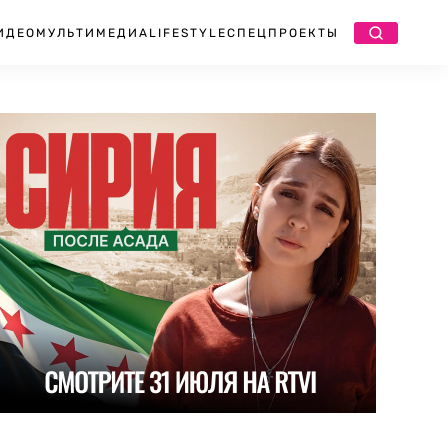
ИДЕО
МУЛЬТИМЕДИА
LIFESTYLE
СПЕЦПРОЕКТЫ