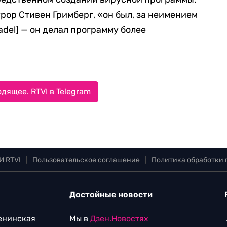
урор Стивен Гримберг, «он был, за неимением
adel] — он делал программу более
дящее. RTVI в Telegram
И RTVI
|
Пользовательское соглашение
|
Политика обработки
Достойные новости
Ленинская
Мы в
Дзен.Новостях