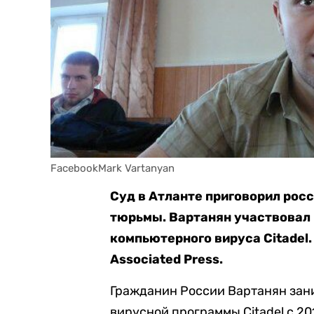
FacebookMark Vartanyan
Суд в Атланте приговорил рос
тюрьмы. Вартанян участвовал 
компьютерного вируса Citadel.
Associated Press.
Гражданин России Вартанян зан
вирусной программы Citadel с 201