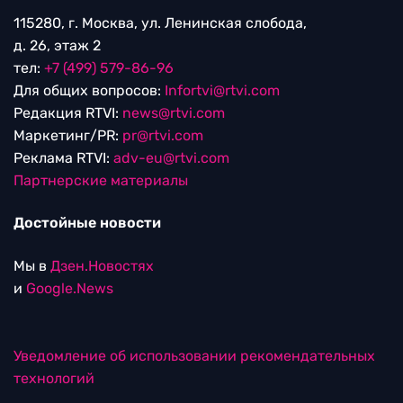
115280, г. Москва, ул. Ленинская слобода,
д. 26, этаж 2
тел:
+7 (499) 579-86-96
Для общих вопросов:
Infortvi@rtvi.com
Редакция RTVI:
news@rtvi.com
Маркетинг/PR:
pr@rtvi.com
Реклама RTVI:
adv-eu@rtvi.com
Партнерские материалы
Достойные новости
Мы в
Дзен.Новостях
и
Google.News
Уведомление об использовании рекомендательных
технологий