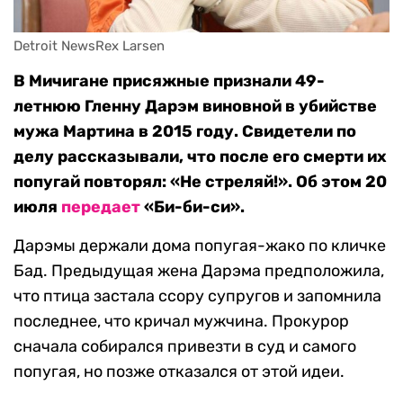
Detroit NewsRex Larsen
В Мичигане присяжные признали 49-
летнюю Гленну Дарэм виновной в убийстве
мужа Мартина в 2015 году. Свидетели по
делу рассказывали, что после его смерти их
попугай повторял: «Не стреляй!». Об этом 20
июля
передает
«Би-би-си».
Дарэмы держали дома попугая-жако по кличке
Бад. Предыдущая жена Дарэма предположила,
что птица застала ссору супругов и запомнила
последнее, что кричал мужчина. Прокурор
сначала собирался привезти в суд и самого
попугая, но позже отказался от этой идеи.