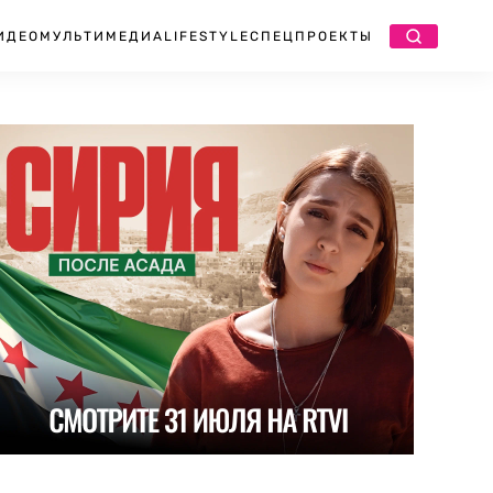
ИДЕО
МУЛЬТИМЕДИА
LIFESTYLE
СПЕЦПРОЕКТЫ