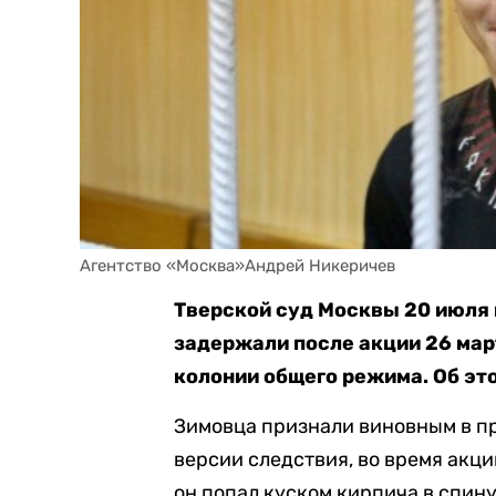
Агентство «Москва»Андрей Никеричев
Тверской суд Москвы 20 июля 
задержали после акции 26 март
колонии общего режима. Об эт
Зимовца признали виновным в п
версии следствия, во время акц
он попал куском кирпича в спин