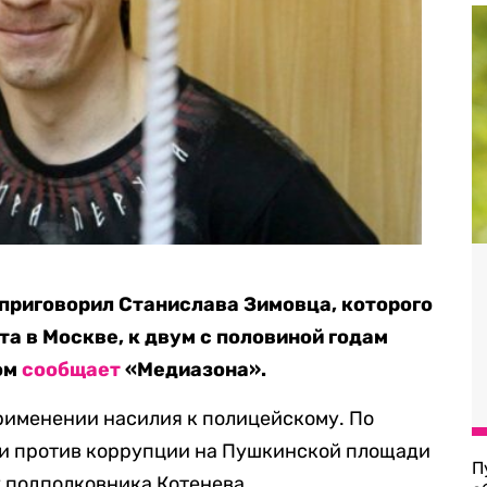
приговорил Станислава Зимовца, которого
а в Москве, к двум с половиной годам
ом
сообщает
«Медиазона».
рименении насилия к полицейскому. По
ии против коррупции на Пушкинской площади
П
у подполковника Котенева.