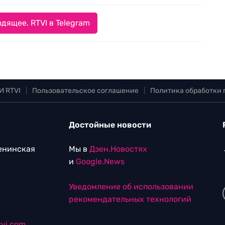
дящее. RTVI в Telegram
И RTVI
|
Пользовательское соглашение
|
Политика обработки
Достойные новости
Ленинская
Мы в
Дзен.Новостях
и
Google.News
Уведомление об использовании
рекомендательных технологий
vi.com