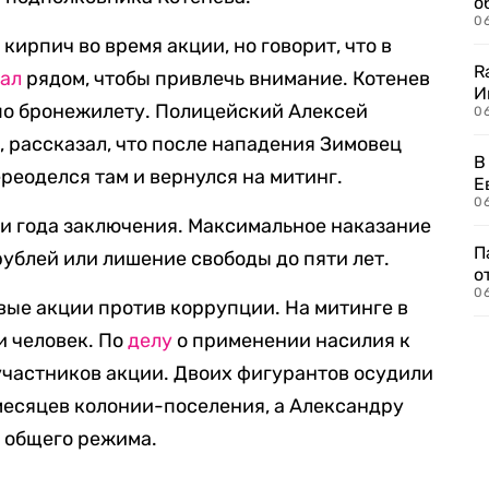
о
06
кирпич во время акции, но говорит, что в
R
ал
рядом, чтобы привлечь внимание. Котенев
И
 по бронежилету. Полицейский Алексей
0
, рассказал, что после нападения Зимовец
В
ереоделся там и вернулся на митинг.
Е
06
и года заключения. Максимальное наказание
П
ублей или лишение свободы до пяти лет.
о
06
вые акции против коррупции. На митинге в
и человек. По
делу
о применении насилия к
участников акции. Двоих фигурантов осудили
месяцев колонии-поселения, а Александру
 общего режима.