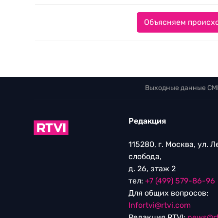
Объясняем происхо
Выходные данные СМ
Редакция
115280, г. Москва, ул. 
слобода,
д. 26, этаж 2
тел:
+7 (499) 579-86-96
Для общих вопросов:
Infortvi@rtvi.com
Редакция RTVI:
news@rt