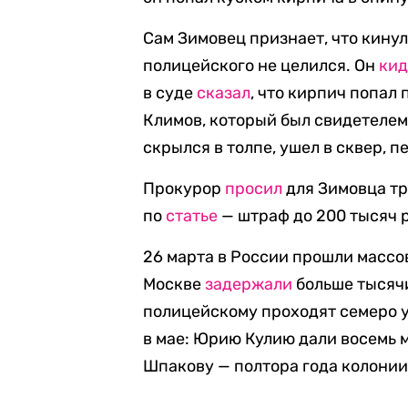
Сам Зимовец признает, что кинул 
полицейского не целился. Он
кид
в суде
сказал
, что кирпич попал
Климов, который был свидетелем
скрылся в толпе, ушел в сквер, п
Прокурор
просил
для Зимовца тр
по
статье
— штраф до 200 тысяч р
26 марта в России прошли массо
Москве
задержали
больше тысяч
полицейскому проходят семеро 
в мае: Юрию Кулию дали восемь 
Шпакову — полтора года колонии