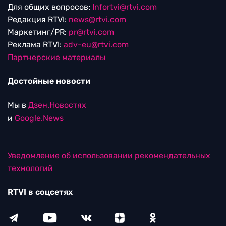
Для общих вопросов:
Infortvi@rtvi.com
Редакция RTVI:
news@rtvi.com
Маркетинг/PR:
pr@rtvi.com
Реклама RTVI:
adv-eu@rtvi.com
Партнерские материалы
Достойные новости
Мы в
Дзен.Новостях
и
Google.News
Уведомление об использовании рекомендательных
технологий
RTVI в соцсетях