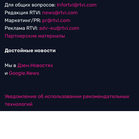
Для общих вопросов:
Infortvi@rtvi.com
Редакция RTVI:
news@rtvi.com
Маркетинг/PR:
pr@rtvi.com
Реклама RTVI:
adv-eu@rtvi.com
Партнерские материалы
Достойные новости
Мы в
Дзен.Новостях
и
Google.News
Уведомление об использовании рекомендательных
технологий
RTVI в соцсетях