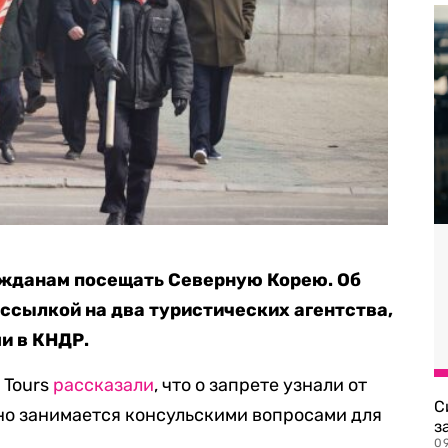
ажданам посещать Северную Корею. Об
 ссылкой на два туристических агентства,
и в КНДР.
 Tours
рассказали
, что о запрете узнали от
С
но занимается консульскими вопросами для
з
0