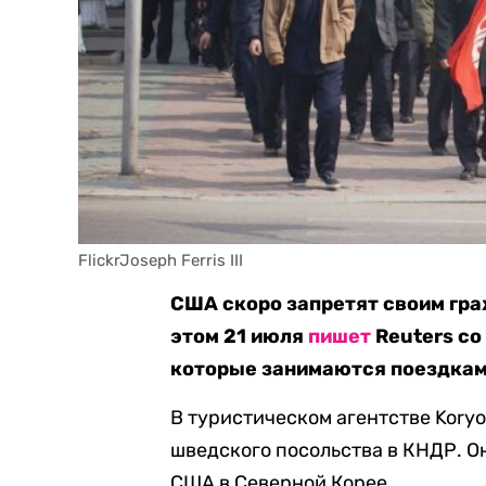
FlickrJoseph Ferris III
США скоро запретят своим гр
этом 21 июля
пишет
Reuters со
которые занимаются поездкам
В туристическом агентстве Koryo
шведского посольства в КНДР. О
США в Северной Корее.