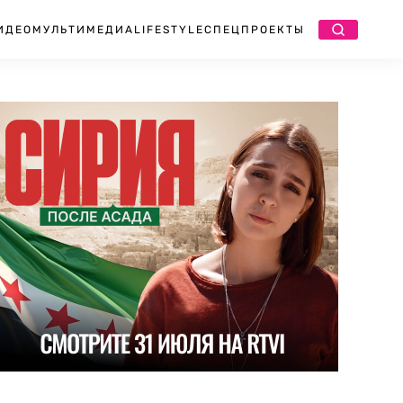
ИДЕО
МУЛЬТИМЕДИА
LIFESTYLE
СПЕЦПРОЕКТЫ