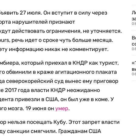
явить 27 июля. Он вступит в силу через
Л
з
порта нарушителей признают
0
дут действовать ограничения, не уточняется.
В
urs, речь идет о сроке чуть больше месяца.
с
эту информацию никак не комментирует.
0
мбиера, который приехал в КНДР как турист,
«
в
Его обвинили в краже агитационного плаката
0
ода северокорейский суд вынес ему приговор
юне 2017 года власти КНДР неожиданно
ента привезли в США, он был уже в коме. У
го мозга. 19 июня он
умер
.
ор нельзя посещать Кубу. Этот запрет власти
году санкции смягчили. Гражданам США