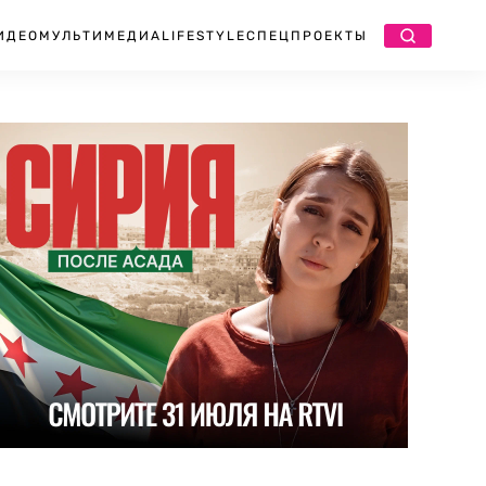
ИДЕО
МУЛЬТИМЕДИА
LIFESTYLE
СПЕЦПРОЕКТЫ