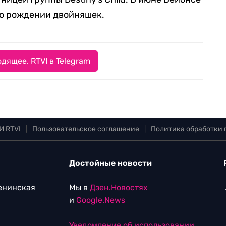
о рождении двойняшек.
дящее. RTVI в Telegram
И RTVI
|
Пользовательское соглашение
|
Политика обработки
Достойные новости
Ленинская
Мы в
Дзен.Новостях
и
Google.News
Уведомление об использовании