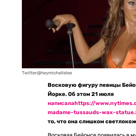
Twitter@heymichellelee
Восковую фигуру певицы Бейон
Йорке. Об этом 21 июля
написала
https://www.nytimes
madame-tussauds-wax-statue.
то, что она слишком светлокож
Восковая Бейонсе появилась в му