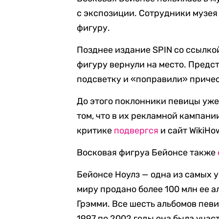
с экспозиции. Сотрудники музея
фигуру.
Позднее издание SPIN со ссылко
фигуру вернули на место. Предст
подсветку и «поправили» причес
До этого поклонники певицы уж
том, что в их рекламной кампани
критике
подвергся
и сайт WikiHo
Восковая фигруа Бейонсе также
Бейонсе Ноулз — одна из самых 
миру продано более 100 млн ее 
Грэмми. Все шесть альбомов пев
1997 по 2002 годы она была участ