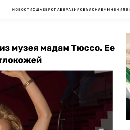
НОВОСТИ
США
ЕВРОПА
ЕВРАЗИЯ
ОБЪЯСНЯЕМ
МНЕНИЯ
В
из музея мадам Тюссо. Ее
етлокожей