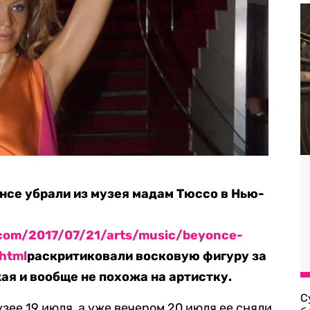
се убрали из музея мадам Тюссо в Нью-
.com/2017/07/21/arts/music/beyonce-
html
раскритиковали восковую фигуру за
ая и вообще не похожа на артистку.
С
зее 19 июля, а уже вечером 20 июля ее сняли