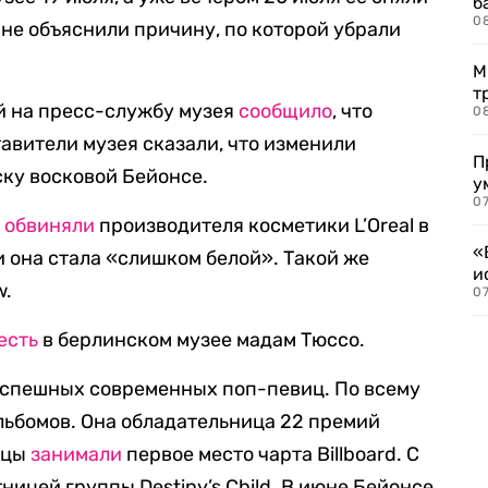
б
0
 не объяснили причину, по которой убрали
М
т
й на пресс-службу музея
сообщило
, что
0
авители музея сказали, что изменили
П
ку восковой Бейонсе.
у
07
е
обвиняли
производителя косметики L’Oreal в
«
и она стала «слишком белой». Такой же
и
w.
0
есть
в берлинском музее мадам Тюссо.
успешных современных поп-певиц. По всему
альбомов. Она обладательница 22 премий
ицы
занимали
первое место чарта Billboard. С
ницей группы Destiny’s Child. В июне Бейонсе