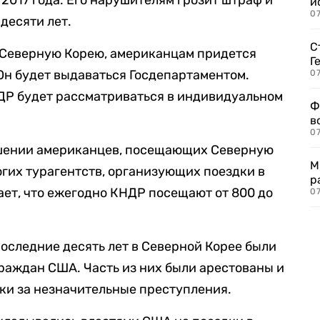
е 2017 года. Его нарушителям грозит штраф и
и
0
десяти лет.
С
в Северную Корею, американцам придется
Г
Он будет выдаваться Госдепартаментом.
07
ДР будет рассматриваться в индивидуальном
Ф
в
07
ошении американцев, посещающих Северную
М
огих турагентств, организующих поездки в
р
дает, что ежегодно КНДР посещают от 800 до
07
последние десять лет в Северной Корее были
раждан США. Часть из них были арестованы и
ки за незначительные преступления.