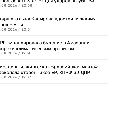
спользовать Starlink для ударов вглубь РФ
7.08.2026 / 20:58
таршего сына Кадырова удостоили звания
ероя Чечни
.08.2026 / 20:31
РГ финансировала бурение в Амазонии
опреки климатическим правилам
.08.2026 / 19:50
ир, деньги, жилье: как «российская мечта»
асколола сторонников ЕР, КПРФ и ЛДПР
.08.2026 / 19:33