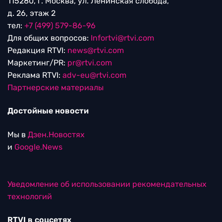
115280, г. Москва, ул. Ленинская слобода,
д. 26, этаж 2
тел:
+7 (499) 579-86-96
Для общих вопросов:
Infortvi@rtvi.com
Редакция RTVI:
news@rtvi.com
Маркетинг/PR:
pr@rtvi.com
Реклама RTVI:
adv-eu@rtvi.com
Партнерские материалы
Достойные новости
Мы в
Дзен.Новостях
и
Google.News
Уведомление об использовании рекомендательных
технологий
RTVI в соцсетях